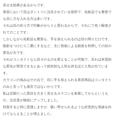
見せる効果があるからです。
美容において目はダントツに注目されている箇所で、化粧品でも整形で
も目に力を入れる方は多いです。
それは目の在り方で印象ががらりと変わるからで、それにて色々駆使さ
れてのことです。
しかしながら化粧品も整形も、手を加えられるのは目の周りだけです。
陰影をつけたり二重にするなど、主に視覚による錯覚を利用しての目の
変化が主です。
それがコンタクトなら目そのものを変えることが可能で、言わば本質的
な変化が実現できるとあって絶対的な人気を誇るほど人気が出ていま
す。
カラコンの強みはその点で、目に手を加えられる美容商品はコンタクト
のみと言っても過言ではないからです。
私は念願だった黒目を大きく見せるカラコンを装着してからというも
の、注目度が格段にアップしました。
対面すると特に意識しますが、吸い寄せられるような好意的な視線を向
けてもらえることが増えました。